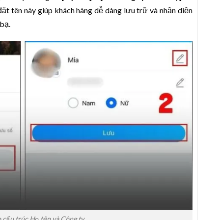
đặt tên này giúp khách hàng dễ dàng lưu trữ và nhận diện
 bạ.
 cấu trúc Họ tên và Công ty