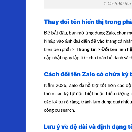
1. Cách đổi tên
Thay đổi tên hiển thị trong ph
Để bắt đầu, bạn mở ứng dụng Zalo, chọn 
Nhấp vào ảnh đại diện để vào trang cá nhâ
trên bên phải >
Thông tin
>
Đổi tên liên h
cập nhật ngay lập tức cho toàn bộ danh sác
Cách đổi tên Zalo có chứa ký t
Năm 2026, Zalo đã hỗ trợ tốt hơn các bộ 
thêm các ký tự đặc biệt hoặc biểu tượng c
các ký tự rõ ràng, tránh lạm dụng quá nhi
công cụ search.
Lưu ý về độ dài và định dạng t