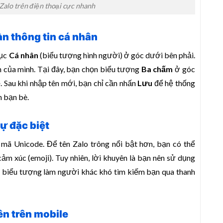
 Zalo trên điện thoại cực nhanh
ần thông tin cá nhân
mục
Cá nhân
(biểu tượng hình người) ở góc dưới bên phải.
n của mình. Tại đây, bạn chọn biểu tượng
Ba chấm
ở góc
ệ
. Sau khi nhập tên mới, bạn chỉ cần nhấn
Lưu
để hệ thống
h bạn bè.
ự đặc biệt
mã Unicode. Để tên Zalo trông nổi bật hơn, bạn có thể
ảm xúc (emoji). Tuy nhiên, lời khuyên là bạn nên sử dụng
ều biểu tượng làm người khác khó tìm kiếm bạn qua thanh
ên trên mobile