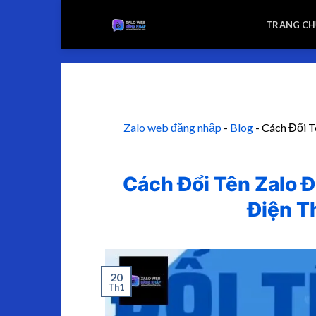
TRANG CH
Zalo web đăng nhập
-
Blog
-
Cách Đổi T
Cách Đổi Tên Zalo 
Điện T
20
Th1