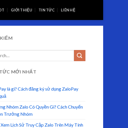
OT
GIỚI THIỆU
TIN TỨC
LIÊN HỆ
 KIẾM
 TỨC MỚI NHẤT
Pay là gì? Cách đăng ký sử dụng ZaloPay
 quả
ng Nhóm Zalo Có Quyền Gì? Cách Chuyển
n Trưởng Nhóm
 Xem Lịch Sử Truy Cập Zalo Trên Máy Tính