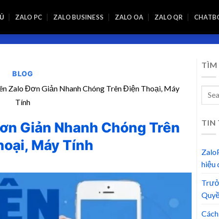
Ủ
ZALO PC
ZALO BUSINESS
ZALO OA
ZALO QR
CHATB
TÌM
BLOG
ên Zalo Đơn Giản Nhanh Chóng Trên Điện Thoại, Máy
Tính
TIN
Đơn Giản Nhanh Chóng Trên
hoại, Máy Tính
Zalo
hiệu
Trưở
Quyề
Cách