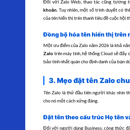
Đối với Zalo Web, thao tác cũng tương 
khoản
. Tuy nhiên, một số trình duyệt có t
của tên hiển thị trên thanh tiêu đề cuộc hội t
Đồng bộ hóa tên hiển thị trên m
Một ưu điểm của Zalo năm 2026 là khả năng
Zalo
trên máy tính, hệ thống Cloud sẽ đẩy d
bảo tính nhất quán cho định danh của bạn dù 
3. Mẹo đặt tên Zalo ch
Tên Zalo là thứ đầu tiên người khác nhìn t
cho nó một cách xứng đáng.
Đặt tên theo cấu trúc Họ tên v
Đối với người dùng Business, công thức đặ