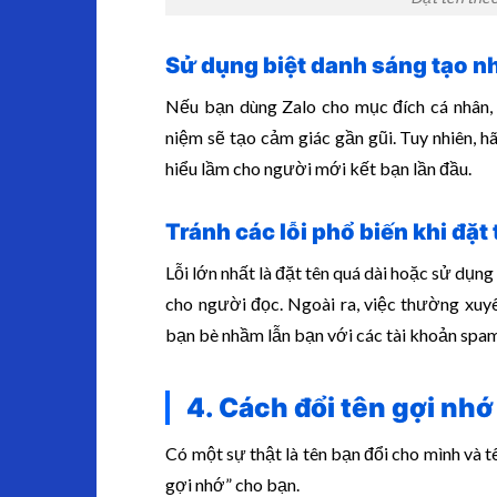
Sử dụng biệt danh sáng tạo n
Nếu bạn dùng Zalo cho mục đích cá nhân, c
niệm sẽ tạo cảm giác gần gũi. Tuy nhiên, 
hiểu lầm cho người mới kết bạn lần đầu.
Tránh các lỗi phổ biến khi đặt
Lỗi lớn nhất là đặt tên quá dài hoặc sử dụn
cho người đọc. Ngoài ra, việc thường xuyên
bạn bè nhầm lẫn bạn với các tài khoản spa
4. Cách đổi tên gợi nhớ
Có một sự thật là tên bạn đổi cho mình và 
gợi nhớ” cho bạn.