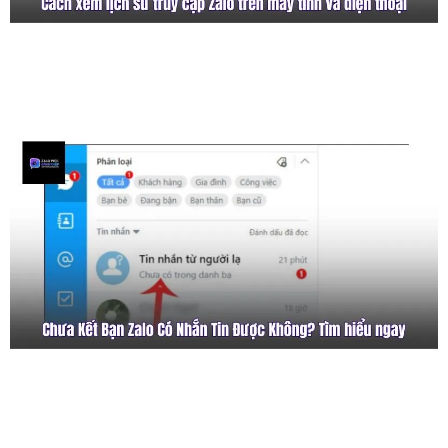
Cách Xem Lịch Sử Truy Cập Zalo Trên Máy
Tính Và Điện Thoại
Chưa Kết Bạn Zalo Có Nhắn Tin Được
Không? Tìm Hiểu Ngay