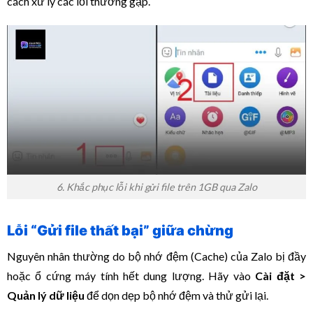
cách xử lý các lỗi thường gặp.
6. Khắc phục lỗi khi gửi file trên 1GB qua Zalo
Lỗi “Gửi file thất bại” giữa chừng
Nguyên nhân thường do bộ nhớ đệm (Cache) của Zalo bị đầy
hoặc ổ cứng máy tính hết dung lượng. Hãy vào
Cài đặt >
Quản lý dữ liệu
để dọn dẹp bộ nhớ đệm và thử gửi lại.