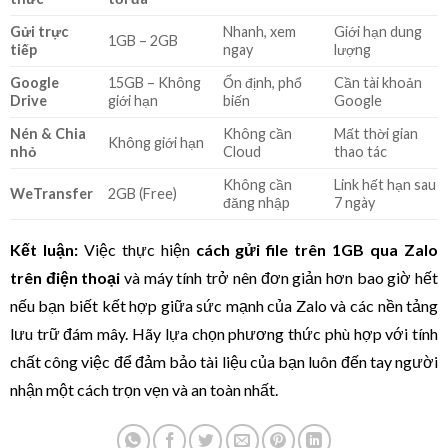
Gửi trực
Nhanh, xem
Giới hạn dung
1GB – 2GB
tiếp
ngay
lượng
Google
15GB – Không
Ổn định, phổ
Cần tài khoản
Drive
giới hạn
biến
Google
Nén & Chia
Không cần
Mất thời gian
Không giới hạn
nhỏ
Cloud
thao tác
Không cần
Link hết hạn sau
WeTransfer
2GB (Free)
đăng nhập
7 ngày
Kết luận:
Việc thực hiện
cách gửi file trên 1GB qua Zalo
trên điện thoại
và máy tính trở nên đơn giản hơn bao giờ hết
nếu bạn biết kết hợp giữa sức mạnh của Zalo và các nền tảng
lưu trữ đám mây. Hãy lựa chọn phương thức phù hợp với tính
chất công việc để đảm bảo tài liệu của bạn luôn đến tay người
nhận một cách trọn vẹn và an toàn nhất.