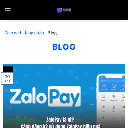
Zalo web đăng nhập
-
Blog
BLOG
20
Th1