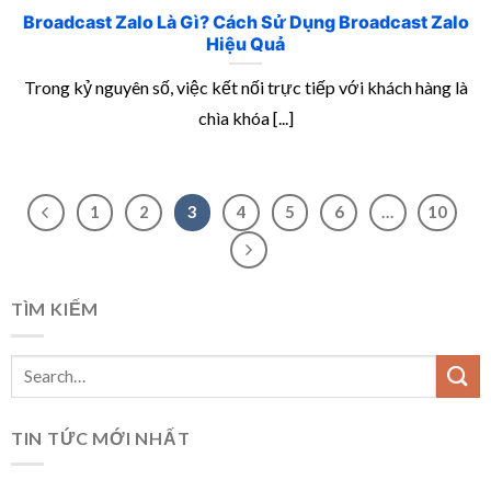
Broadcast Zalo Là Gì? Cách Sử Dụng Broadcast Zalo
Hiệu Quả
Trong kỷ nguyên số, việc kết nối trực tiếp với khách hàng là
chìa khóa [...]
1
2
3
4
5
6
…
10
TÌM KIẾM
TIN TỨC MỚI NHẤT